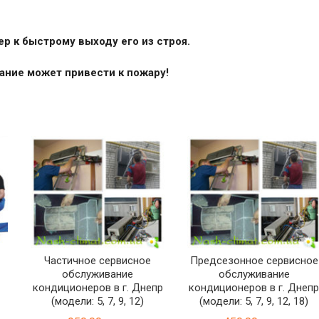
(модели:
5,
р к быстрому выходу его из строя.
7,
9,
ние может привести к пожару!
12,
18)
Частичное сервисное
Предсезонное сервисное
обслуживание
обслуживание
кондиционеров в г. Днепр
кондиционеров в г. Днеп
(модели: 5, 7, 9, 12)
(модели: 5, 7, 9, 12, 18)