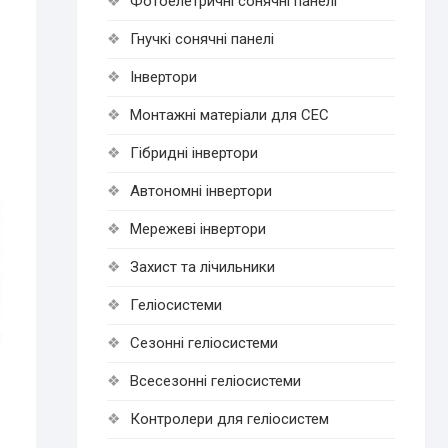
Фотоелетричні cонячні панелі
Гнучкі cонячні панелі
Інвертори
Монтажні матеріали для СЕС
Гібридні інвертори
Автономні інвертори
Мережеві інвертори
Захист та лічильники
Геліосистеми
Сезонні геліосистеми
Всесезонні геліосистеми
р
Контролери для геліосистем