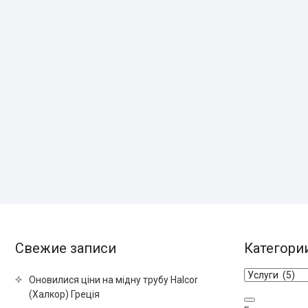
Свежие записи
Категори
Оновилися ціни на мідну трубу Halcor
(Халкор) Греція