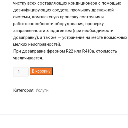
чистку всех составляющих кондиционера с помощью
дезинфицирующих средств, промывку дренажной
системы, комплексную проверку состояния и
работоспособности оборудования, проверку
заправленности хладагентом (при необходимости
дозаправку), а так же — устранение на месте возможных
мелких неисправностей.
При дозаправке фреоном R22 или R410а, стоимость
увеличивается.
Количество
В корзину
товара
Комплексное
Категория:
Услуги
сервисное
обслуживание
кондиционеров
в
г.
Днепр