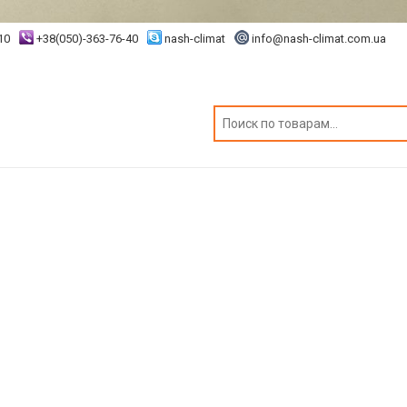
10
+38(050)-363-76-40
nash-climat
info@nash-climat.com.ua