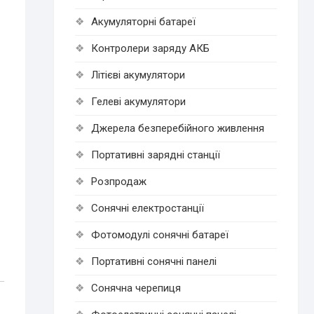
Акумуляторні батареї
Контролери заряду АКБ
Літієві акумулятори
Гелеві акумулятори
Джерела безперебійного живлення
Портативні зарядні станції
Розпродаж
Cонячні електростанції
Фотомодулі сонячні батареї
Портативні сонячні панелі
Сонячна черепиця