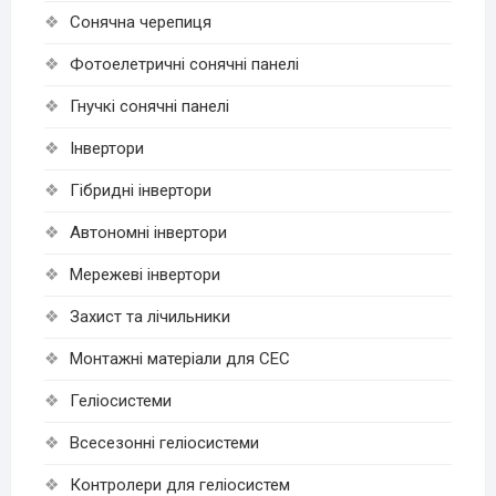
Сонячна черепиця
Фотоелетричні cонячні панелі
Гнучкі cонячні панелі
Інвертори
Гібридні інвертори
Автономні інвертори
Мережеві інвертори
Захист та лічильники
Монтажні матеріали для СЕС
Геліосистеми
Всесезонні геліосистеми
Контролери для геліосистем