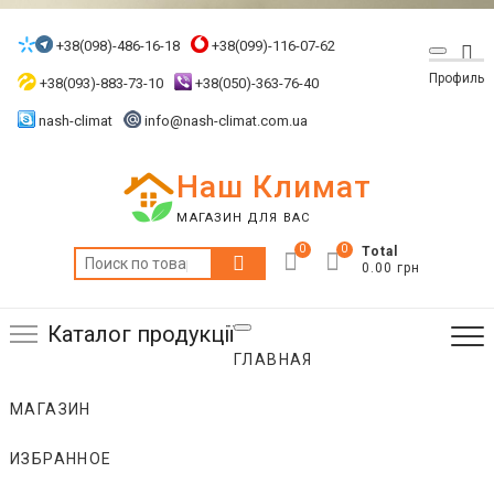
Skip
to
+38(098)-486-16-18
+38(099)-116-07-62
Top
content
Профиль
Me
+38(093)-883-73-10
+38(050)-363-76-40
nash-climat
info@nash-climat.com.ua
Наш Климат
МАГАЗИН ДЛЯ ВАС
0
0
Total
Искать:
0.00 грн
Каталог продукції
ГЛАВНАЯ
МАГАЗИН
ИЗБРАННОЕ