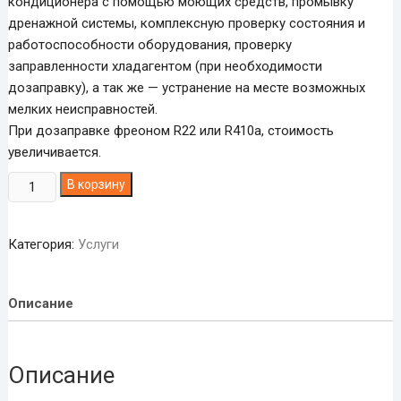
кондиционера с помощью моющих средств, промывку
дренажной системы, комплексную проверку состояния и
работоспособности оборудования, проверку
заправленности хладагентом (при необходимости
дозаправку), а так же — устранение на месте возможных
мелких неисправностей.
При дозаправке фреоном R22 или R410а, стоимость
увеличивается.
Количество
В корзину
товара
Частичное
Категория:
Услуги
сервисное
обслуживание
кондиционеров
Описание
в
г.
Днепр
Описание
(модели:
5,