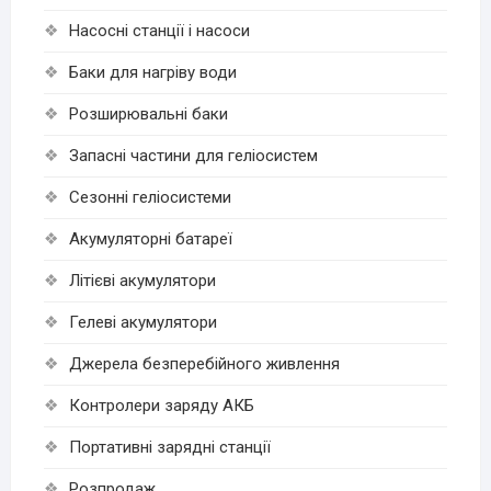
Насосні станції і насоси
Баки для нагріву води
Розширювальні баки
Запасні частини для геліосистем
Сезонні геліосистеми
Акумуляторні батареї
Літієві акумулятори
Гелеві акумулятори
Джерела безперебійного живлення
Контролери заряду АКБ
Портативні зарядні станції
Розпродаж