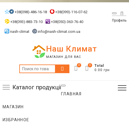
Skip
to
+38(098)-486-16-18
+38(099)-116-07-62
Top
content
Профиль
Me
+38(093)-883-73-10
+38(050)-363-76-40
nash-climat
info@nash-climat.com.ua
Наш Климат
МАГАЗИН ДЛЯ ВАС
0
0
Total
Искать:
0.00 грн
Каталог продукції
ГЛАВНАЯ
МАГАЗИН
ИЗБРАННОЕ