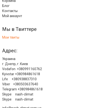
Корзина
Блог
Контакты
Мой аккаунт
Мы в Твиттере
Мои твиты
Адрес:
Украина
г. Днепр, г. Киев
Vodafon +380991160762
Kyivstar +380984861618
Life +380938837310
Viber +380503637640
Telegram +380984861618
Skype nash-climat
Skype nash-climat
info@nash-climat.com.ua