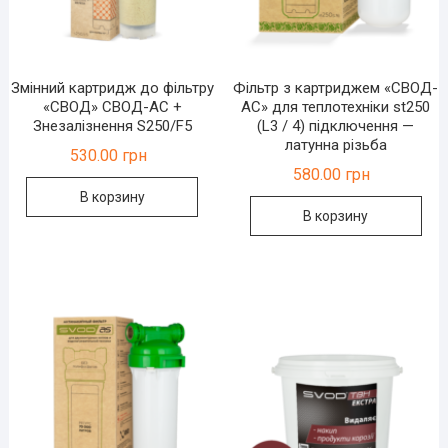
Змінний картридж до фільтру
Фільтр з картриджем «СВОД-
«СВОД» СВОД-АС +
АС» для теплотехніки st250
Знезалізнення S250/F5
(L3 / 4) підключення —
латунна різьба
530.00
грн
580.00
грн
В корзину
В корзину