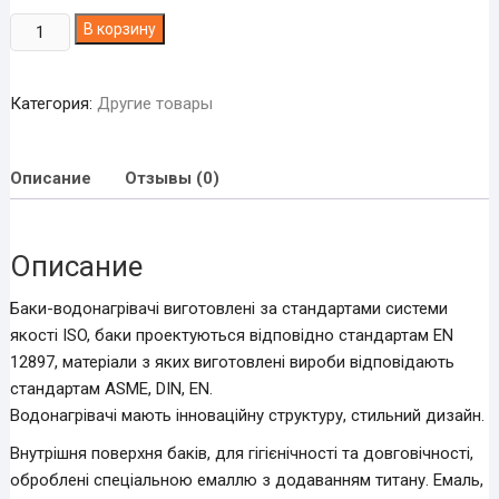
Количество
В корзину
товара
Водонагрівач
Категория:
Другие товары
з
двома
теплообмінниками
Описание
Отзывы (0)
Altek
ABD-
0800
Описание
Баки-водонагрівачі виготовлені за стандартами системи
якості ISO, баки проектуються відповідно стандартам EN
12897, матеріали з яких виготовлені вироби відповідають
стандартам ASME, DIN, EN.
Водонагрівачі мають інноваційну структуру, стильний дизайн.
Внутрішня поверхня баків, для гігієнічності та довговічності,
оброблені спеціальною емаллю з додаванням титану. Емаль,