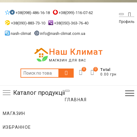
Skip
to
+38(098)-486-16-18
+38(099)-116-07-62
Top
content
Профиль
Me
+38(093)-883-73-10
+38(050)-363-76-40
nash-climat
info@nash-climat.com.ua
Наш Климат
МАГАЗИН ДЛЯ ВАС
0
0
Total
Искать:
0.00 грн
Каталог продукції
ГЛАВНАЯ
МАГАЗИН
ИЗБРАННОЕ