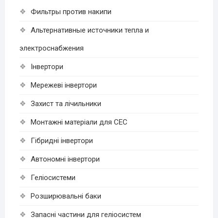
Фильтры против накипи
Альтернативные источники тепла и
электроснабжения
Інвертори
Мережеві інвертори
Захист та лічильники
Монтажні матеріали для СЕС
Гібридні інвертори
Автономні інвертори
Геліосистеми
Розширювальні баки
Запасні частини для геліосистем