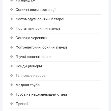
Розпродаж
Cонячні електростанції
Фотомодулі сонячні батареї
Портативні сонячні панелі
Сонячна черепиця
Фотоелетричні cонячні панелі
Гнучкі cонячні панелі
Кондиционеры
Тепловые насосы
Медная труба
Труба из нержавеющей стали
Припой