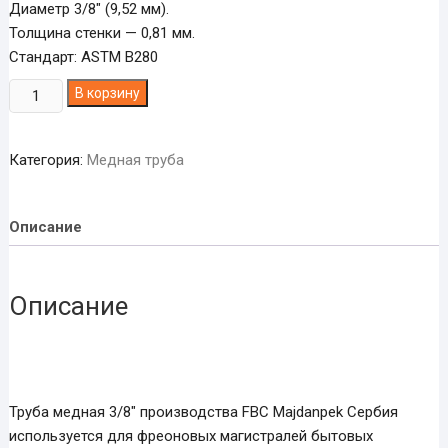
Диаметр 3/8″ (9,52 мм).
Толщина стенки — 0,81 мм.
Стандарт: ASTM B280
Количество
В корзину
товара
Труба
Категория:
Медная труба
медная
3/8"
Описание
Описание
Труба медная 3/8″ производства FBC Majdanpek Сербия
используется для фреоновых магистралей бытовых