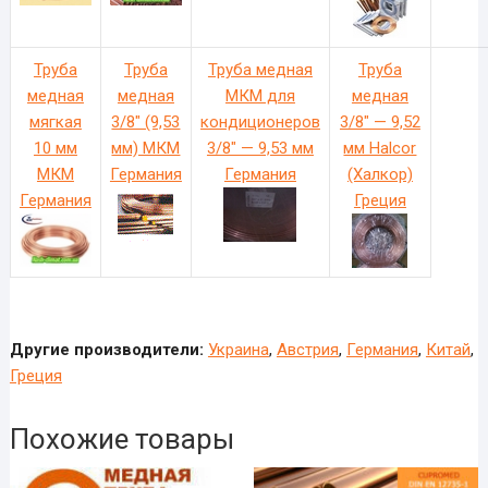
Труба
Труба
Труба медная
Труба
медная
медная
МКМ для
медная
мягкая
3/8″ (9,53
кондиционеров
3/8″ — 9,52
10 мм
мм) МКМ
3/8″ — 9,53 мм
мм Halcor
МКМ
Германия
Германия
(Халкор)
Германия
Греция
Другие производители:
Украина
,
Австрия
,
Германия
,
Китай
,
Греция
Похожие товары