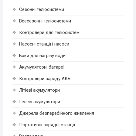
Сезонні геліосистеми
Всесезонні геліосистеми
Контролери для геліосистем
Насосні станції і насоси
Баки для нагріву води
Акумуляторні батареї
Контролери заряду АКБ
Літієві акумулятори
Гелеві акумулятори
Джерела безперебійного живлення
Портативні зарядні станції