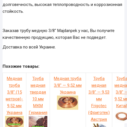
долговечность, высокая теплопроводность и коррозионная
стойкость.
Заказав трубу медную 3/8″ Majdanpek у нас, Вы получите
качественную продукцию, которая Вас не подведет.
Доставка по всей Украине.
Похожие товары:
Медная
Труба
Медная труба
Труба
Труб
труба
медная
3/8″ — 9,52 мм
медная
медна
3/8″ (15
твердая
Украина
3/8″ — 9,53
3/8″ 
метров)-
10 мм
мм
9,52 
9,52 мм
МКМ
Frigotec
Кита
Украина
Германия
(Фриготек)
Австрия