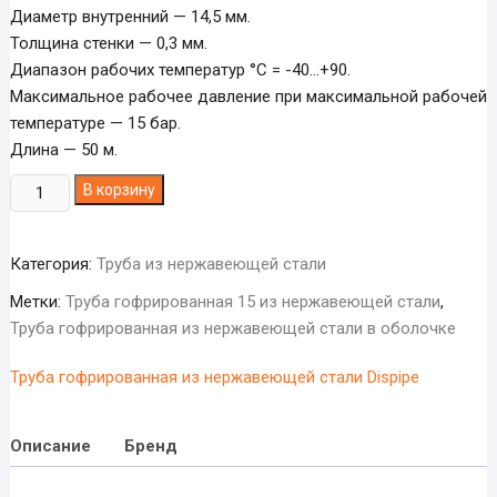
Диаметр внутренний — 14,5 мм.
Толщина стенки — 0,3 мм.
Диапазон рабочих температур °С = -40…+90.
Максимальное рабочее давление при максимальной рабочей
температуре — 15 бар.
Длина — 50 м.
Количество
В корзину
товара
Труба
Категория:
Труба из нержавеющей стали
гофра
15gfp
Метки:
Труба гофрированная 15 из нержавеющей стали
,
Dispipe
Труба гофрированная из нержавеющей стали в оболочке
из
нержавеющей
Труба гофрированная из нержавеющей стали Dispipe
стали,
неотожженная,
Описание
Бренд
в
белой