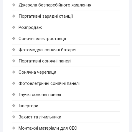
Джерела безперебійного живлення
Портативні зарядні станції
Розпродаж
Cонячні електростанції
Фотомодулі сонячні батареї
Портативні сонячні панелі
Сонячна черепиця
Фотоелетричні cонячні панелі
Гнучкі cонячні панелі
Інвертори
Захист та лічильники
Монтажні матеріали для СЕС