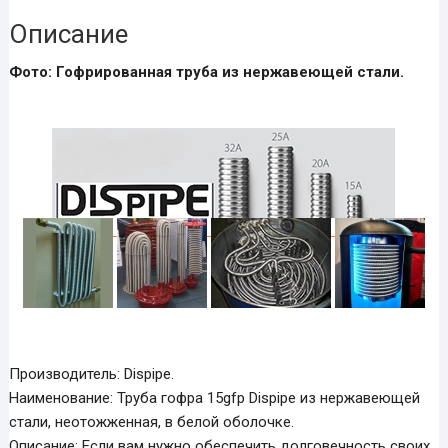
оболочке.
Описание
Фото: Гофрированная труба из нержавеющей стали.
Производитель: Dispipe.
Наименование: Труба гофра 15gfp Dispipe из нержавеющей
стали, неотожженная, в белой оболочке.
Описание: Если вам нужно обеспечить долговечность своих