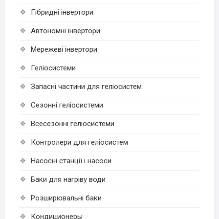
Гібридні інвертори
Автономні інвертори
Мережеві інвертори
Геліосистеми
Запасні частини для геліосистем
Сезонні геліосистеми
Всесезонні геліосистеми
Контролери для геліосистем
Насосні станції і насоси
Баки для нагріву води
Розширювальні баки
Кондиционеры