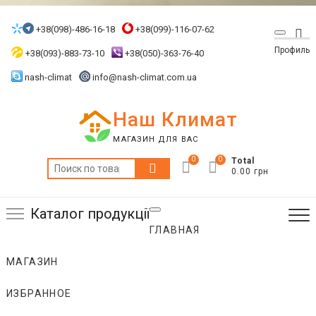
Skip
to
+38(098)-486-16-18
+38(099)-116-07-62
Top
content
Профиль
Me
+38(093)-883-73-10
+38(050)-363-76-40
nash-climat
info@nash-climat.com.ua
Наш Климат
МАГАЗИН ДЛЯ ВАС
0
0
Total
Искать:
0.00 грн
Каталог продукції
ГЛАВНАЯ
МАГАЗИН
ИЗБРАННОЕ