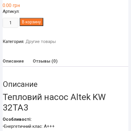
0.00
грн
Артикул:
Количество
В корзину
товара
Тепловий
Категория:
Другие товары
насос
Altek
KW
Описание
Отзывы (0)
32TA3
Описание
Тепловий насос Altek KW
32TA3
Особливості:
•Енергетичний клас: А+++