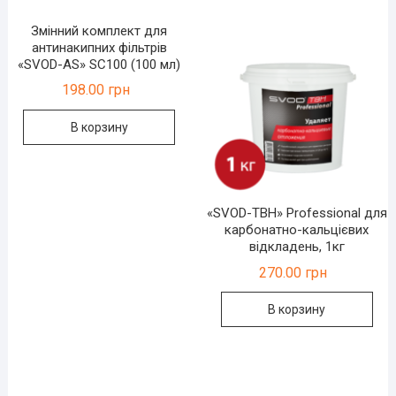
Змінний комплект для
антинакипних фільтрів
«SVOD-AS» SC100 (100 мл)
198.00
грн
В корзину
«SVOD-ТВН» Professional для
карбонатно-кальцієвих
відкладень, 1кг
270.00
грн
В корзину