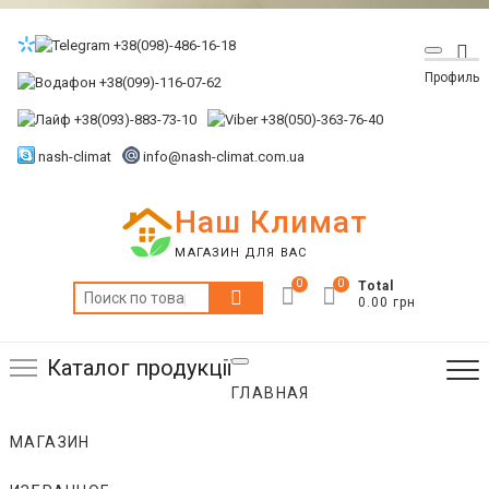
Skip
to
+38(098)-486-16-18
Top
content
Профиль
Me
+38(099)-116-07-62
+38(093)-883-73-10
+38(050)-363-76-40
nash-climat
info@nash-climat.com.ua
Наш Климат
МАГАЗИН ДЛЯ ВАС
0
0
Total
Искать:
0.00 грн
Каталог продукції
ГЛАВНАЯ
МАГАЗИН