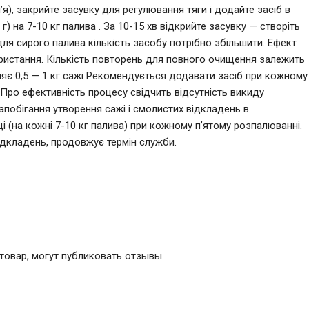
я), закрийте засувку для регулювання тяги і додайте засіб в
г) на 7-10 кг палива . За 10-15 хв відкрийте засувку — створіть
 для сирого палива кількість засобу потрібно збільшити. Ефект
ористання. Кількість повторень для повного очищення залежить
ляє 0,5 — 1 кг сажі Рекомендується додавати засіб при кожному
 Про ефективність процесу свідчить відсутність викиду
запобігання утворення сажі і смолистих відкладень в
 (на кожні 7-10 кг палива) при кожному п’ятому розпалюванні.
ідкладень, продовжує термін служби.
товар, могут публиковать отзывы.