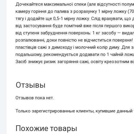
Дочекайтеся максимальної спеки (але відсутності полум’
камеру горіння до палива з розрахунку 1 мірну ложку (70 
тягу і додайте ще 0,5-1 мірну ложку. Слід врахувати, що
від застосування буде помітний вже після першого вик
від ступеня забруднення поверхонь: 1 кг засобу — вида
розпалюванні, доки повністю не відчиститься поверхня!
пластівців сажі з димоходу і молочний колір диму. Для 
подальшому, рекомендується додавати по 1 чайній ложці
Засіб знижує ризик загоряння сажі, освіту креозотним в
Отзывы
Отзывов пока нет.
Только зарегистрированные клиенты, купившие данный 
Похожие товары