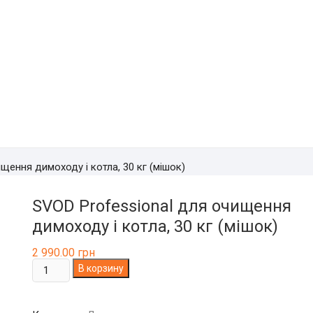
щення димоходу і котла, 30 кг (мішок)
SVOD Professional для очищення
димоходу і котла, 30 кг (мішок)
2 990.00
грн
Количество
В корзину
товара
SVOD