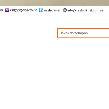
10
+38(050)-363-76-40
nash-climat
info@nash-climat.com.ua