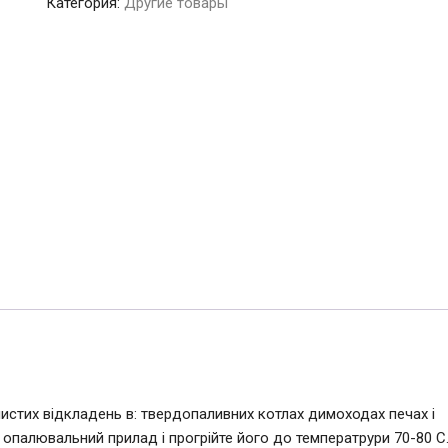
Категория:
Другие товары
Professional
для
очищення
димоходу
і
котла,
30
кг
(мішок)
листих відкладень в: твердопаливних котлах димоходах печах і
ь опалювальний прилад і прогрійте його до температрури 70-80 С