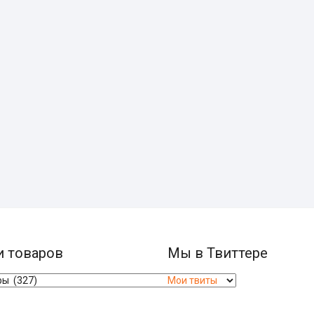
и товаров
Мы в Твиттере
Мои твиты