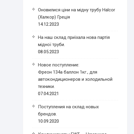
Оновилися ціни на мідну трубу Halcor
(Халкор) Греція
14.12.2023
На наш склад приїхала нова партія
мідної труби.
08.05.2023
Новое поступление:
Фреон 134a баллон 1кг., для
автокондиционеров и холодильной
техники.
07.04.2021
Поступления на склад новых
брендов.
10.09.2020