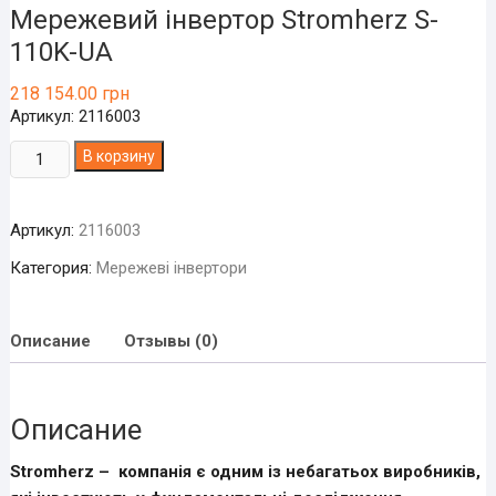
Мережевий інвертор Stromherz S-
110K-UA
218 154.00
грн
Артикул: 2116003
Количество
В корзину
товара
Мережевий
Артикул:
2116003
інвертор
Stromherz
Категория:
Мережеві інвертори
S-
110K-
UA
Описание
Отзывы (0)
Описание
Stromherz – компанія є одним із небагатьох виробників,