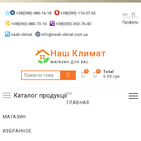
Skip
to
+38(098)-486-16-18
+38(099)-116-07-62
Top
content
Профиль
Me
+38(093)-883-73-10
+38(050)-363-76-40
nash-climat
info@nash-climat.com.ua
Наш Климат
МАГАЗИН ДЛЯ ВАС
0
0
Total
Искать:
0.00 грн
Каталог продукції
ГЛАВНАЯ
МАГАЗИН
ИЗБРАННОЕ