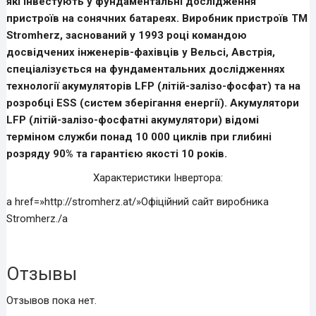
які інвестують у фундаментальні дослідження
пристроїв на сонячних батареях. Виробник пристроїв TM
Stromherz, заснований у 1993 році командою
досвідчених інженерів-фахівців у Вельсі, Австрія,
спеціалізується на фундаментальних дослідженнях
технології акумуляторів LFP (літій-залізо-фосфат) та на
розробці ESS (систем зберігання енергії). Акумулятори
LFP (літій-залізо-фосфатні акумулятори) відомі
терміном служби понад 10 000 циклів при глибині
розряду 90% та гарантією якості 10 років.
Характеристики Інвертора:
a href=»http://stromherz.at/»Офіційний сайт виробника
Stromherz./a
Отзывы
Отзывов пока нет.