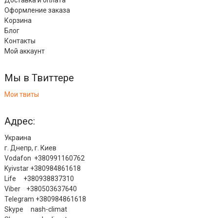
Доставка и оплата
Оформление заказа
Корзина
Блог
Контакты
Мой аккаунт
Мы в Твиттере
Мои твиты
Адрес:
Украина
г. Днепр, г. Киев
Vodafon +380991160762
Kyivstar +380984861618
Life +380938837310
Viber +380503637640
Telegram +380984861618
Skype nash-climat