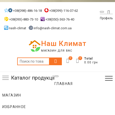
Skip
to
+38(098)-486-16-18
+38(099)-116-07-62
Top
content
Профиль
Me
+38(093)-883-73-10
+38(050)-363-76-40
nash-climat
info@nash-climat.com.ua
Наш Климат
МАГАЗИН ДЛЯ ВАС
0
0
Total
Искать:
0.00 грн
Каталог продукції
ГЛАВНАЯ
МАГАЗИН
ИЗБРАННОЕ