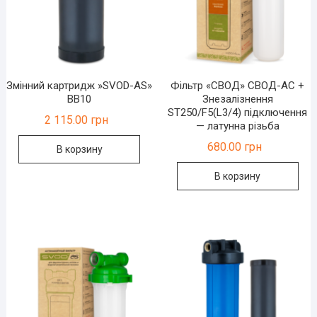
Змінний картридж »SVOD-AS»
Фільтр «СВОД» СВОД-АС +
ВВ10
Знезалізнення
ST250/F5(L3/4) підключення
2 115.00
грн
— латунна різьба
680.00
грн
В корзину
В корзину