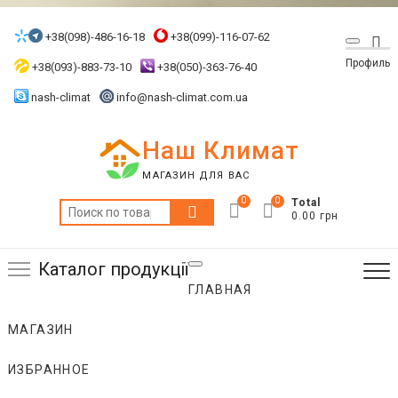
Skip
to
+38(098)-486-16-18
+38(099)-116-07-62
Top
content
Профиль
Me
+38(093)-883-73-10
+38(050)-363-76-40
nash-climat
info@nash-climat.com.ua
Наш Климат
МАГАЗИН ДЛЯ ВАС
0
0
Total
Искать:
0.00 грн
Каталог продукції
ГЛАВНАЯ
МАГАЗИН
ИЗБРАННОЕ