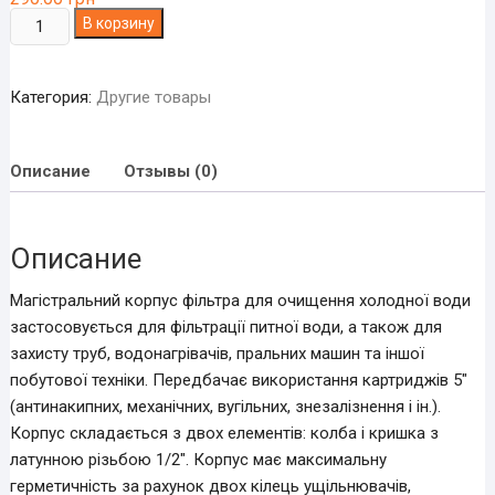
Количество
В корзину
товара
Корпус
Категория:
Другие товары
магістрального
фильтра
5"
Описание
Отзывы (0)
для
холодної
води
Описание
(з
латунною
Магістральний корпус фільтра для очищення холодної води
різьбою)
застосовується для фільтрації питної води, а також для
захисту труб, водонагрівачів, пральних машин та іншої
побутової техніки. Передбачає використання картриджів 5″
(антинакипних, механічних, вугільних, знезалізнення і ін.).
Корпус складається з двох елементів: колба і кришка з
латунною різьбою 1/2″. Корпус має максимальну
герметичність за рахунок двох кілець ущільнювачів,