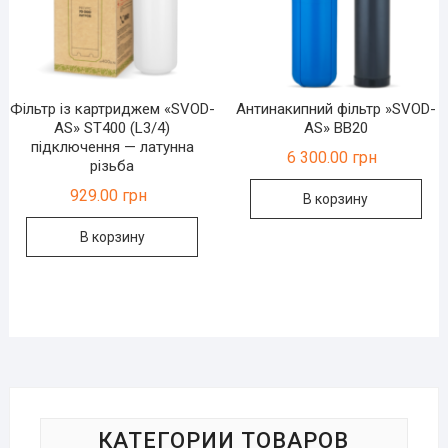
Фільтр із картриджем «SVOD-
Антинакипний фільтр »SVOD-
AS» ST400 (L3/4)
AS» ВВ20
підключення — латунна
6 300.00
грн
різьба
929.00
грн
В корзину
В корзину
КАТЕГОРИИ ТОВАРОВ