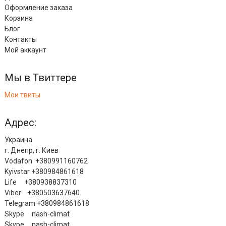
Оформление заказа
Корзина
Блог
Контакты
Мой аккаунт
Мы в Твиттере
Мои твиты
Адрес:
Украина
г. Днепр, г. Киев
Vodafon +380991160762
Kyivstar +380984861618
Life +380938837310
Viber +380503637640
Telegram +380984861618
Skype nash-climat
Skype nash-climat