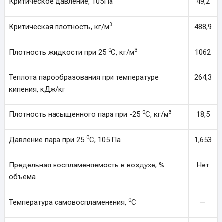
Критическое давление, 105Па
49,2
3
Критическая плотность, кг/м
488,9
0
3
Плотность жидкости при 25
С, кг/м
1062
Теплота парообразования при температуре
264,3
кипения, кДж/кг
0
3
Плотность насыщенного пара при -25
С, кг/м
18,5
0
Давление пара при 25
С, 105 Па
1,653
Предельная воспламеняемость в воздухе, %
Нет
объема
0
Температура самовоспламенения,
С
—