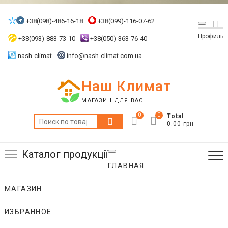
Skip
to
+38(098)-486-16-18
+38(099)-116-07-62
Top
content
Профиль
Me
+38(093)-883-73-10
+38(050)-363-76-40
nash-climat
info@nash-climat.com.ua
Наш Климат
МАГАЗИН ДЛЯ ВАС
0
0
Total
Искать:
0.00 грн
Каталог продукції
ГЛАВНАЯ
МАГАЗИН
ИЗБРАННОЕ