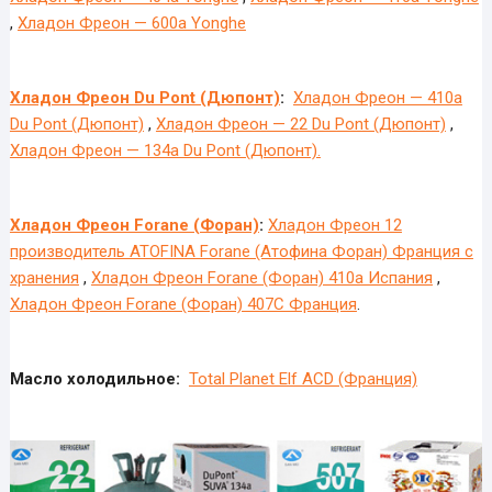
,
Хладон Фреон — 600a Yonghe
Хладон Фреон Du Pont (Дюпонт)
:
Хладон Фреон — 410a
Du Pont (Дюпонт)
,
Хладон Фреон — 22 Du Pont (Дюпонт)
,
Хладон Фреон — 134a Du Pont (Дюпонт).
Хладон Фреон Forane (Форан)
:
Хладон Фреон 12
производитель ATOFINA Forane (Атофина Форан) Франция с
хранения
,
Хладон Фреон Forane (Форан) 410a Испания
,
Хладон Фреон Forane (Форан) 407C Франция
.
Масло холодильное:
Total Planet Elf ACD (Франция)