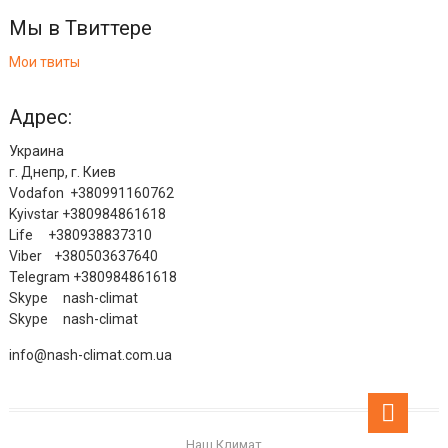
Мы в Твиттере
Мои твиты
Адрес:
Украина
г. Днепр, г. Киев
Vodafon +380991160762
Kyivstar +380984861618
Life +380938837310
Viber +380503637640
Telegram +380984861618
Skype nash-climat
Skype nash-climat
info@nash-climat.com.ua
Go
to
Наш Климат
top