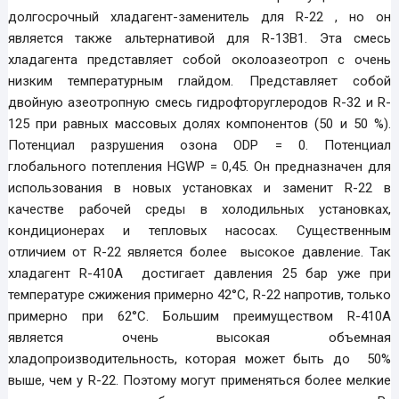
долгосрочный хладагент-заменитель для R-22 , но он
является также альтернативой для R-13B1. Эта смесь
хладагента представляет собой околоазеотроп с очень
низким температурным глайдом. Представляет собой
двойную азеотропную смесь гидрофторуглеродов R-32 и R-
125 при равных массовых долях компонентов (50 и 50 %).
Потенциал разрушения озона ODP = 0. Потенциал
глобального потепления HGWP = 0,45. Он предназначен для
использования в новых установках и заменит R-22 в
качестве рабочей среды в холодильных установках,
кондиционерах и тепловых насосах. Существенным
отличием от R-22 является более высокое давление. Так
хладагент R-410А достигает давления 25 бар уже при
температуре сжижения примерно 42°C, R-22 напротив, только
примерно при 62°C. Большим преимуществом R-410A
является очень высокая объемная
хладопроизводительность, которая может быть до 50%
выше, чем у R-22. Поэтому могут применяться более мелкие