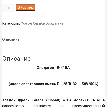
Количество
В корзину
товара
Хладон
Категория:
Фреон Хладон Хладагент
Фреон
Forane
(Форан)
Описание
410a
Испания
Описание
Хладагент R-410А
(около азеотропная смесь R-125/R-32 — 50%/50%)
Хладон Фреон Forane (Форан) 410a Испания
R-410А
повсеместно называется как преимущественный