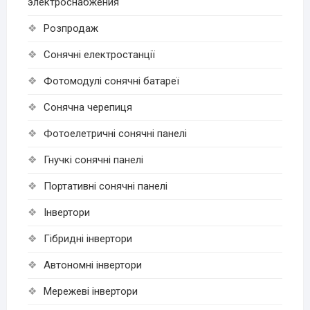
электроснабжения
Розпродаж
Cонячні електростанції
Фотомодулі сонячні батареї
Сонячна черепиця
Фотоелетричні cонячні панелі
Гнучкі cонячні панелі
Портативні сонячні панелі
Інвертори
Гібридні інвертори
Автономні інвертори
Мережеві інвертори