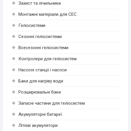
Захист та лічильники
Монтажні матеріали для СЕС
Геліосистеми
Сезонні геліосистеми
Всесезонні геліосистеми
Контролери для геліосистем
Насосні станції і насоси
Баки для нагріву води
Розширювальні баки
Запасні частини для геліосистем
Акумуляторні батареї
Літієві акумулятори