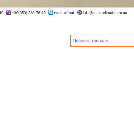
10
+38(050)-363-76-40
nash-climat
info@nash-climat.com.ua