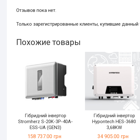
Отзывов пока нет.
Только зарегистрированные клиенты, купившие данный 
Похожие товары
Гібридний інвертор
Гібридний інвертор
Stromherz S-20K-3Р-40А-
Hypontech HES-3680
ESS-UA (GEN3)
3,68KW
158 737.00
грн
34 905.00
грн