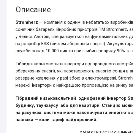
Описание
Stromherz
– компанія є одним із небагатьох виробників
сонячних батареях. Виробник пристроїв TM Stromherz, з
у Вельсі, Австрія, спеціалізується на фундаментальних д
на розробці ESS (систем зберігання енергії). Акумулятор
служби понад 10 000 циклів при глибині розряду 90% та г
Гібридні низьковольтні інвертори від провідного австрій
збереження енергії, які перетворюють енергію сонця в
резервне живлення у разі збою в електромережі. Stromhe
мережі. Інвертори є найкращою пропозицією на ринку за
Гібридний низьковольтний однофазний інвертор Str
будинку, таунхаусу або для квартири. Станцію мо
на рахунках: система може накопичувати енергію в 
навпаки — коли тариф найдорожчий.
ХАРАКТЕРИСТИКИ ІНВЕРТ