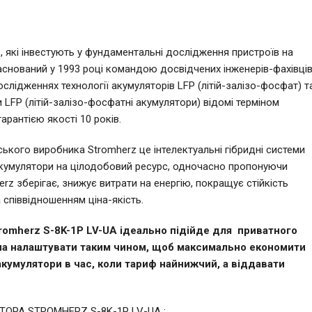
, які інвестують у фундаментальні дослідження пристроїв на
аснований у 1993 році командою досвідчених інженерів-фахівці
ослідженнях технології акумуляторів LFP (літій-залізо-фосфат) т
и LFP (літій-залізо-фосфатні акумулятори) відомі терміном
арантією якості 10 років.
ського виробника Stromherz це інтелектуальні гібридні системи
 акумулятори на цілодобовий ресурс, одночасно пропонуючи
rz зберігає, знижує витрати на енергію, покращує стійкість
 співвідношенням ціна-якість.
omherz S-8K-1P LV-UA ідеально підійде для приватного
жна налаштувати таким чином, щоб максимально економити
акумулятори в час, коли тариф найнижчий, а віддавати
ОРА STROMHERZ S-8K-1P LV-UA :