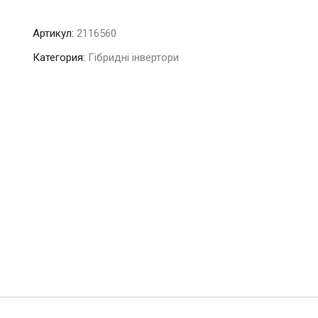
товара
Гібридний
Артикул:
2116560
низьковольтний
інвертор
Категория:
Гібридні інвертори
Stromherz
S-
8K-
1P
LV-
UA