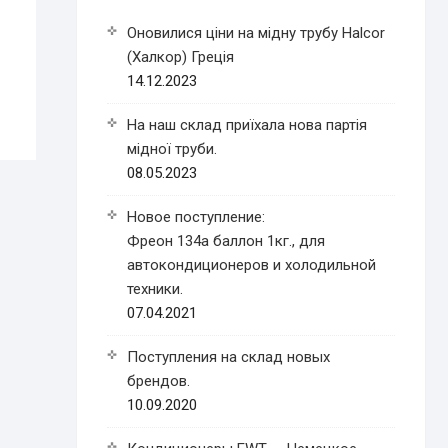
Оновилися ціни на мідну трубу Halcor
(Халкор) Греція
14.12.2023
На наш склад приїхала нова партія
мідної труби.
08.05.2023
Новое поступление:
Фреон 134a баллон 1кг., для
автокондиционеров и холодильной
техники.
07.04.2021
Поступления на склад новых
брендов.
10.09.2020