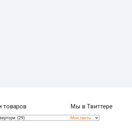
и товаров
Мы в Твиттере
Мои твиты