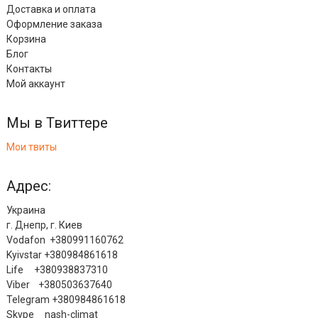
Доставка и оплата
Оформление заказа
Корзина
Блог
Контакты
Мой аккаунт
Мы в Твиттере
Мои твиты
Адрес:
Украина
г. Днепр, г. Киев
Vodafon +380991160762
Kyivstar +380984861618
Life +380938837310
Viber +380503637640
Telegram +380984861618
Skype nash-climat