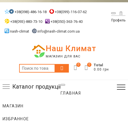
Skip
to
+38(098)-486-16-18
+38(099)-116-07-62
Top
content
Профиль
Me
+38(093)-883-73-10
+38(050)-363-76-40
nash-climat
info@nash-climat.com.ua
Наш Климат
МАГАЗИН ДЛЯ ВАС
0
0
Total
Искать:
0.00 грн
Каталог продукції
ГЛАВНАЯ
МАГАЗИН
ИЗБРАННОЕ