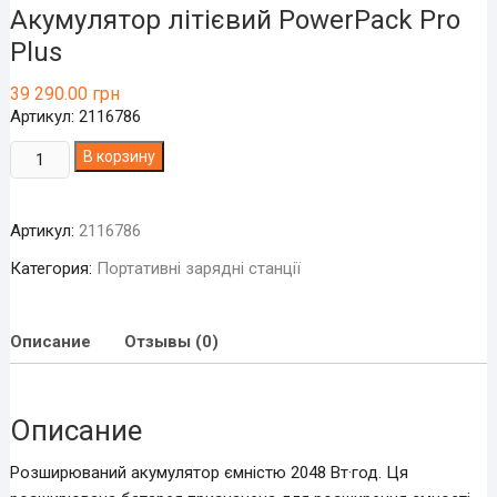
Акумулятор літієвий PowerPack Pro
Plus
39 290.00
грн
Артикул: 2116786
Количество
В корзину
товара
Акумулятор
Артикул:
2116786
літієвий
PowerPack
Категория:
Портативні зарядні станції
Pro
Plus
Описание
Отзывы (0)
Описание
Розширюваний акумулятор ємністю 2048 Вт·год. Ця